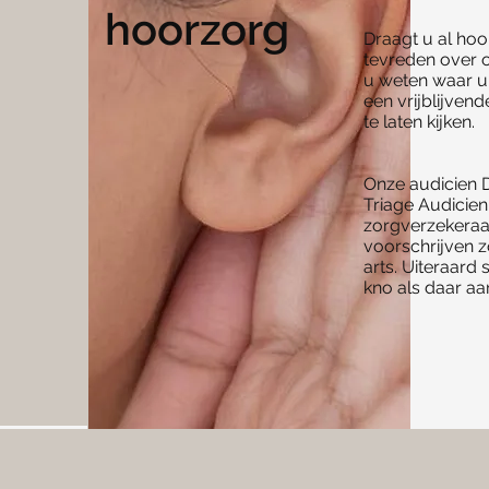
hoorzorg
Draagt u al hoo
tevreden over of
u weten waar u 
een vrijblijve
te laten kijken.
Onze audicien 
Triage Audicien,
zorgverzekeraa
voorschrijven 
arts. Uiteraard
kno als daar aa