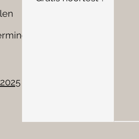
elen
erming
 2025