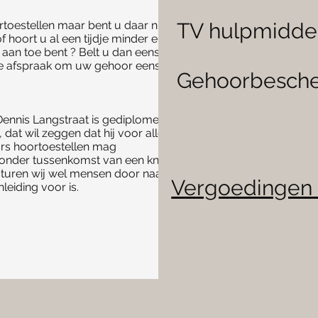
rtoestellen maar bent u daar niet
TV hulpmidd
 hoort u al een tijdje minder en wilt
aan toe bent ? Belt u dan eens voor
nde afspraak om uw gehoor eens na
Gehoorbesch
Dennis Langstraat is gediplomeerd
 dat wil zeggen dat hij voor alle
rs hoortoestellen mag
zonder tussenkomst van een kno
 sturen wij wel mensen door naar de
Vergoedingen
nleiding voor is.