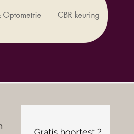
 Optometrie
CBR keuring
n
Gratis hoortest ?