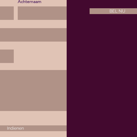
Achternaam
BEL NU
Indienen