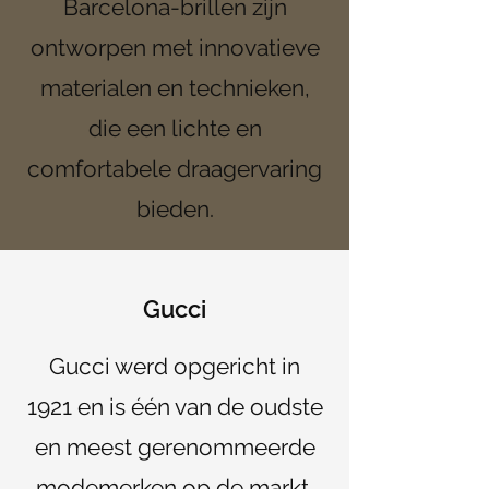
Barcelona-brillen zijn
ontworpen met innovatieve
materialen en technieken,
die een lichte en
comfortabele draagervaring
bieden.
Gucci
Gucci werd opgericht in
1921 en is één van de oudste
en meest gerenommeerde
modemerken op de markt.