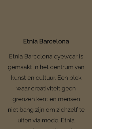
Etnia Barcelona
Etnia Barcelona eyewear is
gemaakt in het centrum van
kunst en cultuur. Een plek
waar creativiteit geen
grenzen kent en mensen
niet bang zijn om zichzelf te
uiten via mode. Etnia